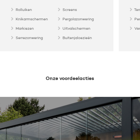
Rolluiken
Screens
Ter
Knikarmschermen
Pergolazonwering
Pe
Markiezen
Uitvalschermen
Ve
Serrezonwering
Buitenjaloezieën
Onze voordeelacties