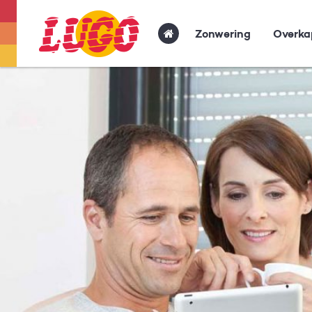
Zonwering
Overka