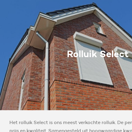
Rolluik Select
Het rolluik Select is ons meest verkochte rolluik. De p
prijs en kwaliteit. Samengesteld uit hoogwaardige kwa