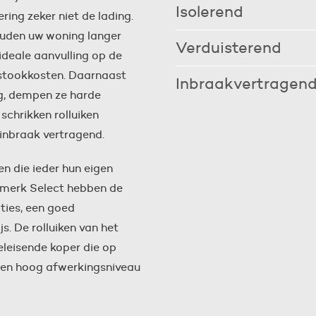
opwarming van uw woning. Zo bli
Isolerend
ing zeker niet de lading.
Door de van PUR schuim voorzie
houden uw woning langer
de lamellen en het raam, werken
Verduisterend
 ideale aanvulling op de
nog eens op uw energiekosten.
Lekker lang uitslapen in een do
e stookkosten. Daarnaast
de weekenden, maar ook als u b
Inbraakvertragen
ng, dempen ze harde
Inbrekers gaan liever een deurtj
schrikken rolluiken
inbraak vertragend.
n die ieder hun eigen
ismerk Select hebben de
ties, een goed
s. De rolluiken van het
eleisende koper die op
n een hoog afwerkingsniveau