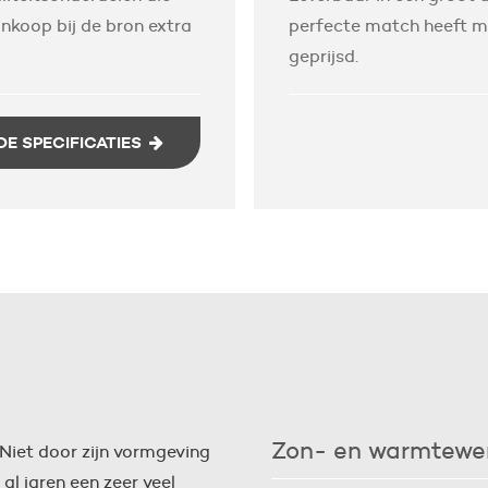
nkoop bij de bron extra
perfecte match heeft met
geprijsd.
DE SPECIFICATIES
Zon- en warmtewe
 Niet door zijn vormgeving
Met rolluiken weert u effectief 
k al jaren een zeer veel