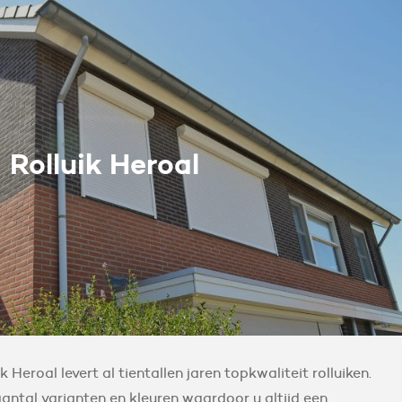
Rolluik Heroal
Heroal levert al tientallen jaren topkwaliteit rolluiken.
antal varianten en kleuren waardoor u altijd een