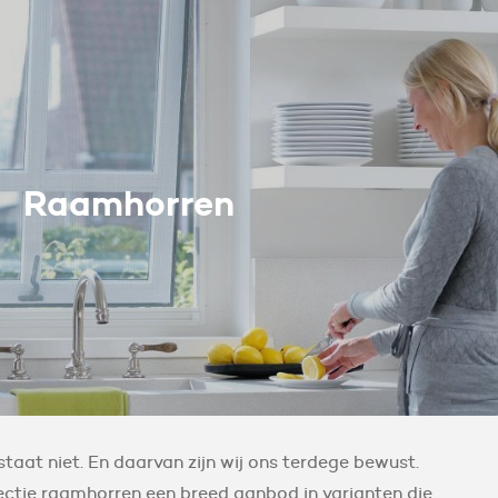
Raamhorren
aat niet. En daarvan zijn wij ons terdege bewust.
ctie raamhorren een breed aanbod in varianten die