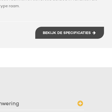
 type raam.
BEKIJK DE SPECIFICATIES
nwering
 brommende en stekende kleine pestkoppen buiten.