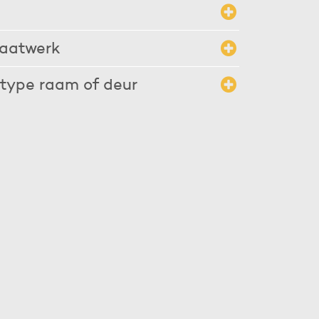
 van een insectenhor garandeert een goed ventilatie
f deuren openstaan. Hierdoor dragen horren bij aan
aatwerk
 en dat scheelt flink wat irritatie vooraf en geeft
type raam of deur
 er een passende oplossing. Wij adviseren u graag