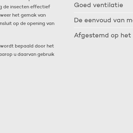
Goed ventilatie
 de insecten effectief
De open structuur van het gaas
j weer het gemak van
van uw woning wanneer ramen o
De eenvoud van m
nsluit op de opening van
een gezonde leefomgeving.
Geen gepruts met zaag en schaar
een beter passend resultaat.
Afgestemd op het 
Voor ieder raam- of deurtype is
s wordt bepaald door het
over de mogelijkheden.
waarop u daarvan gebruik