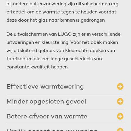
bij andere buitenzonwering zijn uitvalschermen erg
effectief om de warmte tegen te houden voordat
deze door het glas naar binnen is gedrongen.
De uitvalschermen van LUGO zijn er in verschillende
uitvoeringen en kleurstelling. Voor het doek maken
wij uitsluitend gebruik van kleurechte doeken van
fabrikanten die een lange geschiedenis van
constante kwaliteit hebben.
Effectieve warmtewering
Met een uitvalscherm weert u de zonnewarmte al voordat deze
door het glas naar binnen is gedrongen.
Minder opgesloten gevoel
Bij toepassing van een uitvalscherm kan er vaak nog gedeeltelijk
onder het scherm doorgekeken worden. Hierdoor wordt het
Betere afvoer van warmte
'opgesloten' gevoel vermindert.
Doordat het doek wat verder van de gevel staat is er ventilatie
onder het zonnescherm. De warmte lucht die tussen het doek