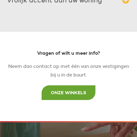
Vrolijk accent aan uw woning
en het raam zich ophoopt wordt beter afgevoerd.
Door de keuze van een opvallend effen doek of een fris
streepdessin geeft u uw woning een extra zomers accent.
Vragen of wilt u meer info?
Neem dan contact op met één van onze vestigingen
bij u in de buurt.
ONZE WINKELS