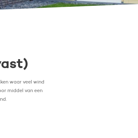
vast)
kken waar veel wind
oor middel van een
nd.