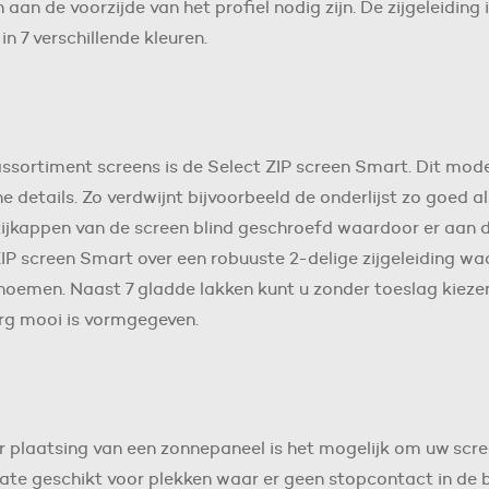
n de voorzijde van het profiel nodig zijn. De zijgeleiding is
in 7 verschillende kleuren.
ssortiment screens is de Select ZIP screen Smart. Dit mod
e details. Zo verdwijnt bijvoorbeeld de onderlijst zo goed al
zijkappen van de screen blind geschroefd waardoor er aan de
ZIP screen Smart over een robuuste 2-delige zijgeleiding wa
 noemen. Naast 7 gladde lakken kunt u zonder toeslag kiezen
erg mooi is vormgegeven.
r plaatsing van een zonnepaneel is het mogelijk om uw scr
mate geschikt voor plekken waar er geen stopcontact in de