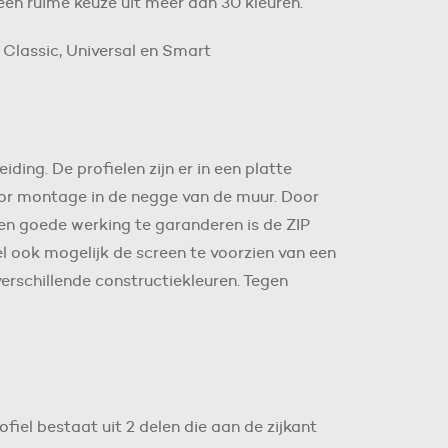
 een ruime keuze uit meer dan 30 kleuren.
k Classic, Universal en Smart
ing. De profielen zijn er in een platte
oor montage in de negge van de muur. Door
en goede werking te garanderen is de ZIP
l ook mogelijk de screen te voorzien van een
verschillende constructiekleuren. Tegen
ofiel bestaat uit 2 delen die aan de zijkant