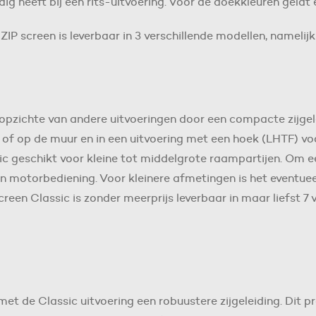
dig heeft bij een rits-uitvoering. Voor de doekkleuren geldt
ZIP screen is leverbaar in 3 verschillende modellen, namelij
opzichte van andere uitvoeringen door een compacte zijgeleid
n of op de muur en in een uitvoering met een hoek (LHTF) v
ic geschikt voor kleine tot middelgrote raampartijen. Om e
 motorbediening. Voor kleinere afmetingen is het eventuee
reen Classic is zonder meerprijs leverbaar in maar liefst 7 
met de Classic uitvoering een robuustere zijgeleiding. Dit pr