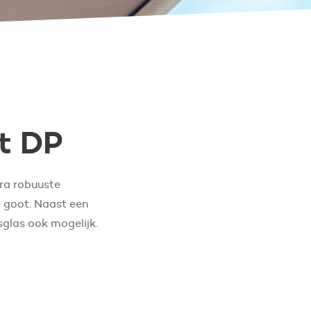
t DP
tra robuuste
e goot. Naast een
sglas ook mogelijk.