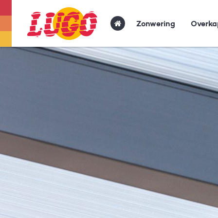
Zonwering
Overka