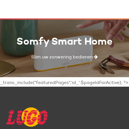
Somfy Smart Home
Slim uw zonwering bedienen
_trans_include("featuredPages",'id_'.$pageIdForActive); ?>