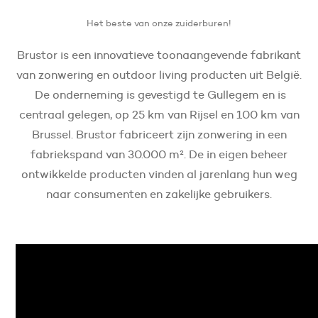
Het beste van onze zuiderburen!
Brustor is een innovatieve toonaangevende fabrikant
van zonwering en outdoor living producten uit België.
De onderneming is gevestigd te Gullegem en is
centraal gelegen, op 25 km van Rijsel en 100 km van
Brussel. Brustor fabriceert zijn zonwering in een
fabriekspand van 30.000 m². De in eigen beheer
ontwikkelde producten vinden al jarenlang hun weg
naar consumenten en zakelijke gebruikers.